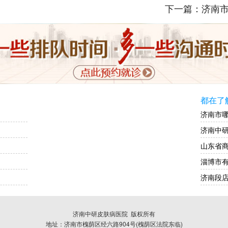
下一篇：
济南
都在了
济南市
济南中
山东省
淄博市
济南段
济南中研皮肤病医院
版权所有
地址：济南市槐荫区经六路904号(槐荫区法院东临)