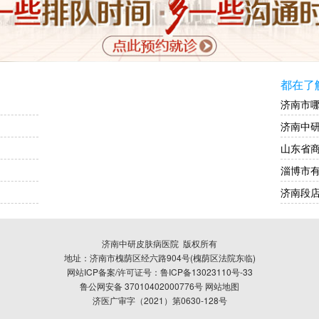
都在了
济南市
济南中
山东省
淄博市
济南段
济南中研皮肤病医院
版权所有
地址：济南市槐荫区经六路904号(槐荫区法院东临)
网站ICP备案/许可证号：鲁ICP备13023110号-33
鲁公网安备 37010402000776号
网站地图
济医广审字（2021）第0630-128号