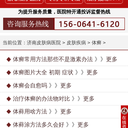
为提升服务质量，医院特开通投诉监督热线
当前位置：
济南皮肤病医院
>
皮肤疾病
>
体癣
>
体癣常用方法那些不是激素办法
》》
更多
体癣图片大全 初期 症状
》》
更多
体癣会自愈吗
》》
更多
治疗体癣的办法物对比
》》
更多
体藓用啥方法
》》
更多
体藓涂方法多久会好
》》
更多